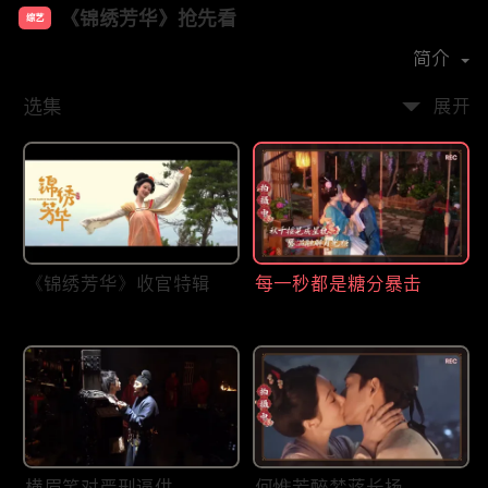
《锦绣芳华》抢先看
综艺
主演：
杨紫
李现
魏哲鸣
张雅钦
简介
选集
展开
《锦绣芳华》收官特辑
每一秒都是糖分暴击
横眉笑对严刑逼供
何惟芳醉梦蒋长扬