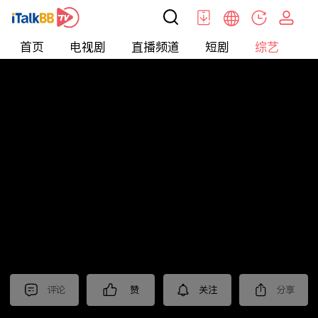
首页
电视剧
直播频道
短剧
综艺
电
综艺
>
集锦
>
《锦绣芳华》抢先看
评论
赞
关注
分享