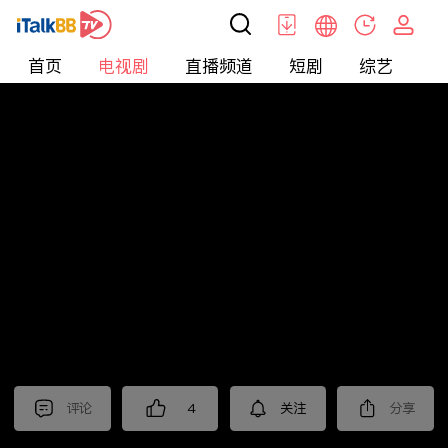
首页
电视剧
直播频道
短剧
综艺
电
电视剧
>
悬疑
>
重案六组第三部
评论
4
关注
分享