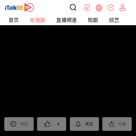
首页
电视剧
直播频道
短剧
综艺
电
电视剧
>
悬疑
>
重案六组第三部
评论
4
关注
分享