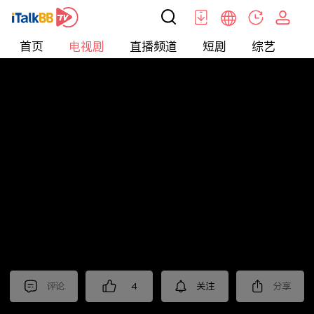
首页
电视剧
直播频道
短剧
综艺
电
电视剧
>
悬疑
>
重案六组第三部
评论
4
关注
分享