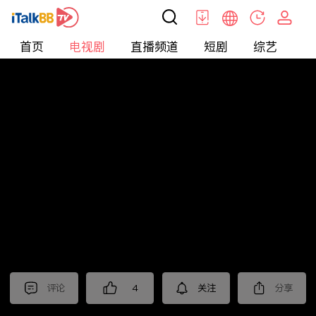
首页
电视剧
直播频道
短剧
综艺
电
电视剧
>
悬疑
>
重案六组第四部
评论
4
关注
分享