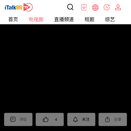
首页
电视剧
直播频道
短剧
综艺
电
电视剧
>
悬疑
>
重案六组第四部
评论
4
关注
分享