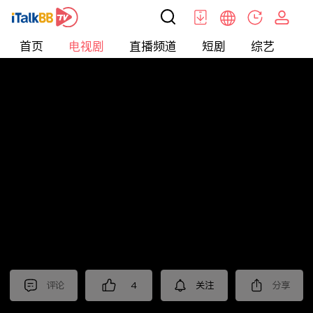
首页
电视剧
直播频道
短剧
综艺
电
电视剧
>
悬疑
>
重案六组第四部
评论
4
关注
分享