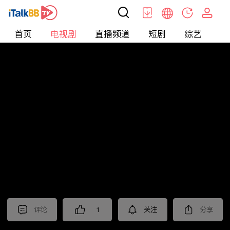
首页
电视剧
直播频道
短剧
综艺
电
电视剧
>
都市
>
国家底线
评论
1
关注
分享