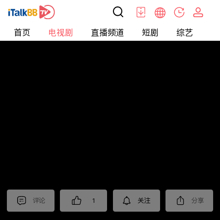
首页
电视剧
直播频道
短剧
综艺
电
电视剧
>
都市
>
国家底线
评论
1
关注
分享