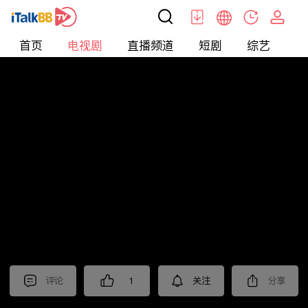
首页
电视剧
直播频道
短剧
综艺
电
电视剧
>
都市
>
国家底线
评论
1
关注
分享