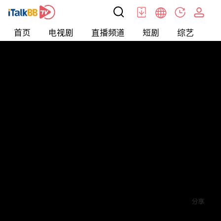
首页
电视剧
直播频道
短剧
综艺
电
短剧
>
玄幻
>
烈焰潜龙
评论
1
关注
分享