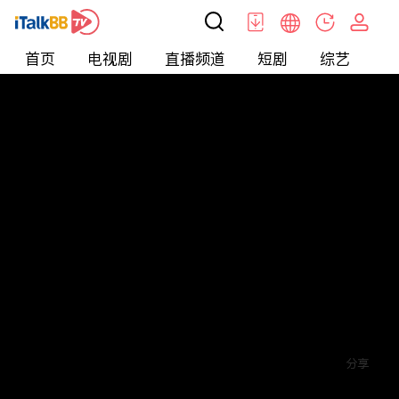
首页
电视剧
直播频道
短剧
综艺
电
短剧
>
玄幻
>
烈焰潜龙
评论
1
关注
分享