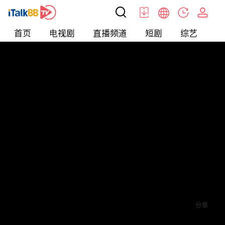
首页
电视剧
直播频道
短剧
综艺
电
短剧
>
玄幻
>
烈焰潜龙
评论
1
关注
分享