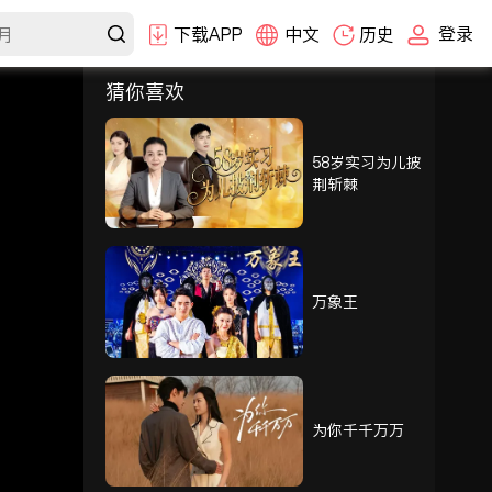
登录
下载APP
中文
历史
猜你喜欢
选集
1-30
31-60
61-80
58岁实习为儿披
荆斩棘
61
62
63
64
65
66
万象王
67
68
69
70
71
72
为你千千万万
73
74
75