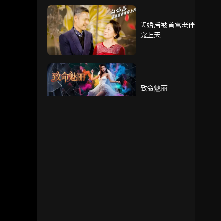
闪婚后被首富老伴
76
77
78
宠上天
79
80
致命魅丽
我的奶奶被调包了
重生赘婿