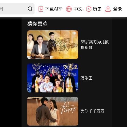
登录
下载APP
中文
历史
猜你喜欢
选集
1-30
31-60
61-80
58岁实习为儿披
荆斩棘
61
62
63
64
65
66
万象王
67
68
69
70
71
72
为你千千万万
73
74
75