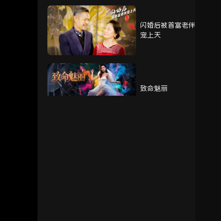
闪婚后被首富老伴
76
77
78
宠上天
79
80
致命魅丽
我的奶奶被调包了
重生赘婿