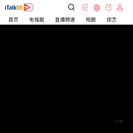
首页
电视剧
直播频道
短剧
综艺
电
短剧
>
其他
>
九龙冰室之龙在人间
评论
5
关注
分享