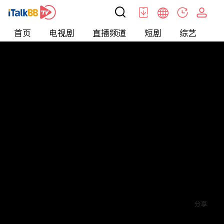
首页
电视剧
直播频道
短剧
综艺
电
短剧
>
其他
>
九龙冰室之龙在人间
评论
5
关注
分享