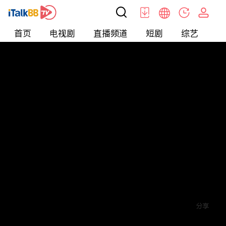
首页
电视剧
直播频道
短剧
综艺
电
短剧
>
其他
>
九龙冰室之龙在人间
评论
5
关注
分享