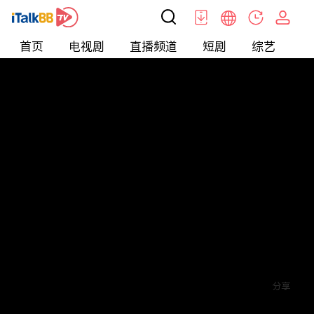
首页
电视剧
直播频道
短剧
综艺
电
短剧
>
霸总
>
女总裁的绝世保镖
评论
1
关注
分享