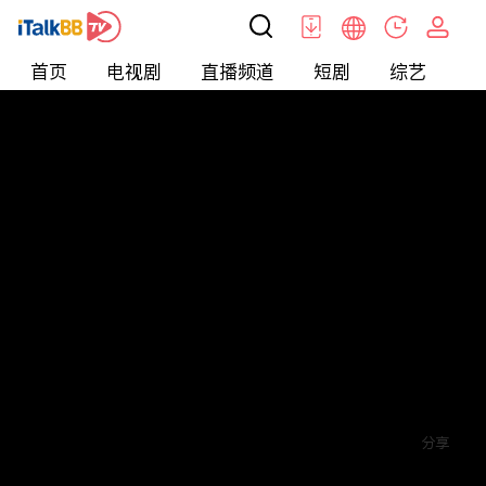
首页
电视剧
直播频道
短剧
综艺
电
短剧
>
霸总
>
女总裁的绝世保镖
评论
1
关注
分享