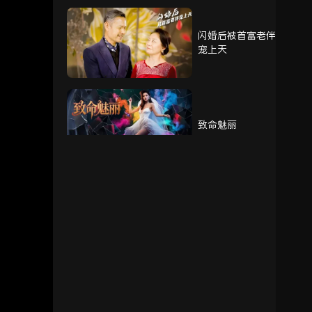
闪婚后被首富老伴
宠上天
致命魅丽
我的奶奶被调包了
重生赘婿