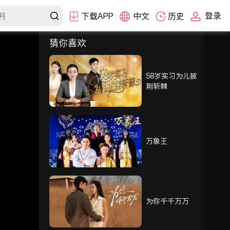
登录
下载APP
中文
历史
猜你喜欢
选集
1-30
31-60
61-90
91-100
58岁实习为儿披
荆斩棘
91
92
93
94
95
96
万象王
97
98
99
100
为你千千万万