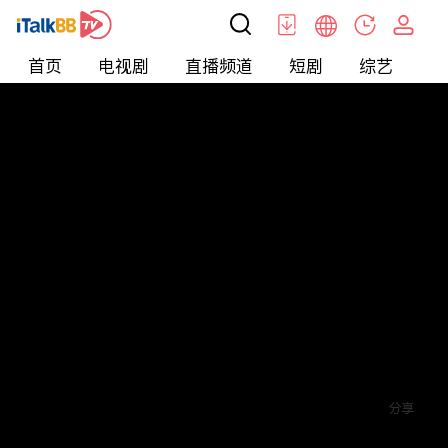
首页
电视剧
直播频道
短剧
综艺
电
短剧
>
玄幻
>
绝世龙狐
评论
1
关注
分享