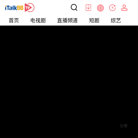
首页
电视剧
直播频道
短剧
综艺
电
短剧
>
玄幻
>
绝世龙狐
评论
1
关注
分享