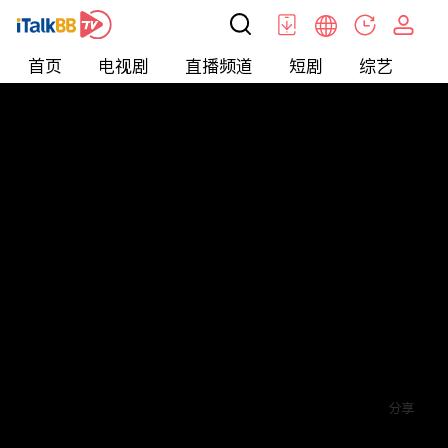
首页
电视剧
直播频道
短剧
综艺
电
短剧
>
玄幻
>
绝世龙狐
评论
1
关注
分享