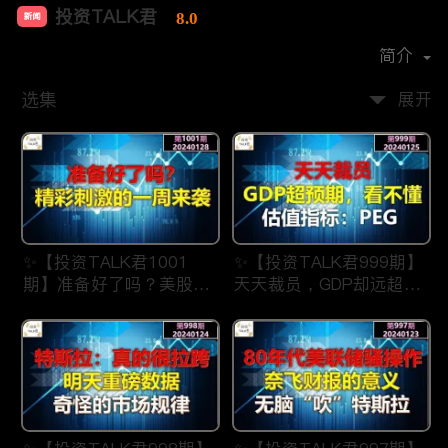
投资TALK君
8.0
新闻
首播时间：
2021-07
简介
选集
展开
✨【投资TALK君1001
✨【投资TALK君999期】
期】准备好了吗？美股精
天天裁员，GDP却远超预
彩刺激的一周来了
期，看不懂？估值指标：
✨20240128#NFP#通胀#
PEG✨20240123#NFP#
美股#美联储#经济#CPI#
通胀#美股#美联储#经济
美国房价
#CPI#美国房价