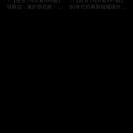
✨【投资TALK君998期】
✨【投资TALK君997期】
特斯拉：真的很拉跨！明
80年代的美联储骚操作！
日重磅数据！近日奇怪的
奈飞财报的意义！无脑
市场规律！
“吹”特斯拉
评论
✨20240123#NFP#通胀#
✨20240123#NFP#通胀#
美股#美联储#经济#CPI#
美股#美联储#经济#CPI#
美国房价
美国房价
您还没有登录，请先登录
✨【投资TALK君996期】
✨【投资TALK君995期】
登录
债王：停止缩表！解谜70
重磅宏观数据来袭！财报
年代的通胀！突发：中国
周展望：特斯拉看点
救市！
✨20240121#NFP#通胀#
✨20240122#NFP#通胀#
美股#美联储#经济#CPI#
最新评论
最热
/
最新
美股#美联储#经济#CPI#
美国房价
美国房价
快来抢沙发～
✨【投资TALK君993期】
✨【投资TALK君992期】
台积电带飞芯片股！新鹰
必看：CEO集结达沃斯，
王出现！股市里的奇怪现
AI+通胀+经济+降息
象✨20240116#NFP#通
✨20240116#NFP#通胀#