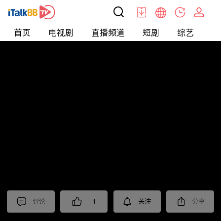
首页
电视剧
直播频道
短剧
综艺
电
北美
>
新闻
>
投资TALK君
评论
1
关注
分享