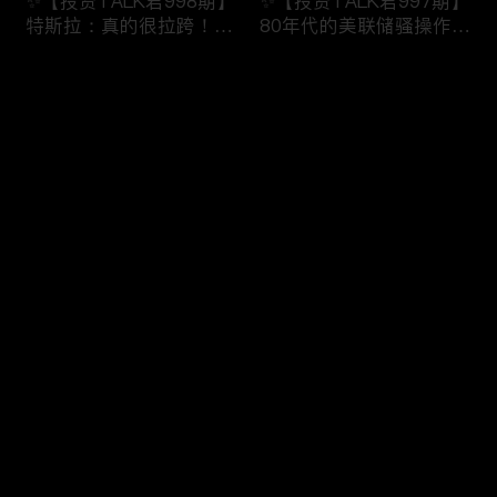
✨【投资TALK君998期】
✨【投资TALK君997期】
特斯拉：真的很拉跨！明
80年代的美联储骚操作！
日重磅数据！近日奇怪的
奈飞财报的意义！无脑
市场规律！
“吹”特斯拉
评论
✨20240123#NFP#通胀#
✨20240123#NFP#通胀#
美股#美联储#经济#CPI#
美股#美联储#经济#CPI#
美国房价
美国房价
您还没有登录，请先登录
✨【投资TALK君996期】
✨【投资TALK君995期】
登录
债王：停止缩表！解谜70
重磅宏观数据来袭！财报
年代的通胀！突发：中国
周展望：特斯拉看点
救市！
✨20240121#NFP#通胀#
✨20240122#NFP#通胀#
美股#美联储#经济#CPI#
最新评论
最热
/
最新
美股#美联储#经济#CPI#
美国房价
美国房价
快来抢沙发～
✨【投资TALK君993期】
✨【投资TALK君992期】
台积电带飞芯片股！新鹰
必看：CEO集结达沃斯，
王出现！股市里的奇怪现
AI+通胀+经济+降息
象✨20240116#NFP#通
✨20240116#NFP#通胀#