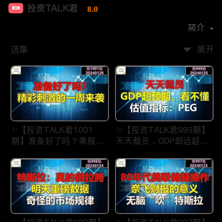
投资TALK君
8.0
新闻
首播时间：
2021-07
简介
选集
展开
✨【投资TALK君1001
✨【投资TALK君999期】
期】准备好了吗？美股精
天天裁员，GDP却远超预
彩刺激的一周来了
期，看不懂？估值指标：
✨20240128#NFP#通胀#
PEG✨20240123#NFP#
美股#美联储#经济#CPI#
通胀#美股#美联储#经济
美国房价
#CPI#美国房价