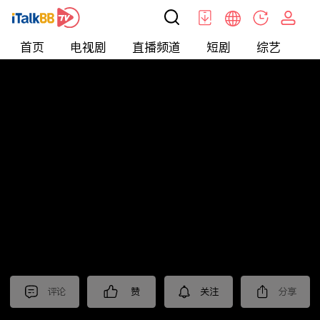
首页
电视剧
直播频道
短剧
综艺
电
北美
>
新闻
>
投资TALK君
评论
赞
关注
分享