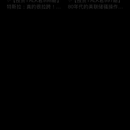
✨【投资TALK君998期】
✨【投资TALK君997期】
特斯拉：真的很拉跨！明
80年代的美联储骚操作！
日重磅数据！近日奇怪的
奈飞财报的意义！无脑
市场规律！
“吹”特斯拉
评论
✨20240123#NFP#通胀#
✨20240123#NFP#通胀#
美股#美联储#经济#CPI#
美股#美联储#经济#CPI#
美国房价
美国房价
您还没有登录，请先登录
✨【投资TALK君996期】
✨【投资TALK君995期】
登录
债王：停止缩表！解谜70
重磅宏观数据来袭！财报
年代的通胀！突发：中国
周展望：特斯拉看点
救市！
✨20240121#NFP#通胀#
✨20240122#NFP#通胀#
美股#美联储#经济#CPI#
最新评论
最热
/
最新
美股#美联储#经济#CPI#
美国房价
美国房价
快来抢沙发～
✨【投资TALK君993期】
✨【投资TALK君992期】
台积电带飞芯片股！新鹰
必看：CEO集结达沃斯，
王出现！股市里的奇怪现
AI+通胀+经济+降息
象✨20240116#NFP#通
✨20240116#NFP#通胀#