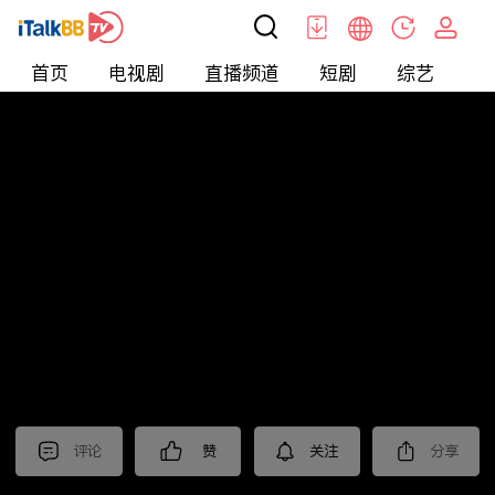
首页
电视剧
直播频道
短剧
综艺
电
北美
>
新闻
>
投资TALK君
评论
赞
关注
分享