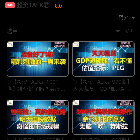
投资TALK君
8.0
新闻
首播时间：
2021-07
简介
选集
展开
✨【投资TALK君1001
✨【投资TALK君999期】
期】准备好了吗？美股精
天天裁员，GDP却远超预
彩刺激的一周来了
期，看不懂？估值指标：
✨20240128#NFP#通胀#
PEG✨20240123#NFP#
美股#美联储#经济#CPI#
通胀#美股#美联储#经济
美国房价
#CPI#美国房价