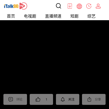
首页
电视剧
直播频道
短剧
综艺
电
北美
>
新闻
>
投资TALK君
评论
1
关注
分享