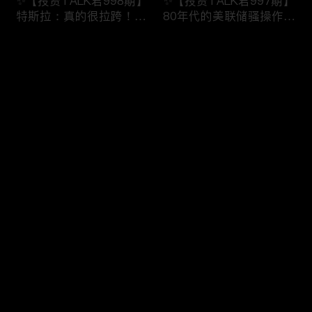
✨【投资TALK君998期】
✨【投资TALK君997期】
特斯拉：真的很拉跨！明
80年代的美联储骚操作！
日重磅数据！近日奇怪的
奈飞财报的意义！无脑
市场规律！
“吹”特斯拉
评论
✨20240123#NFP#通胀#
✨20240123#NFP#通胀#
美股#美联储#经济#CPI#
美股#美联储#经济#CPI#
美国房价
美国房价
您还没有登录，请先登录
✨【投资TALK君996期】
✨【投资TALK君995期】
登录
债王：停止缩表！解谜70
重磅宏观数据来袭！财报
年代的通胀！突发：中国
周展望：特斯拉看点
救市！
✨20240121#NFP#通胀#
✨20240122#NFP#通胀#
美股#美联储#经济#CPI#
最新评论
最热
/
最新
美股#美联储#经济#CPI#
美国房价
美国房价
快来抢沙发～
✨【投资TALK君993期】
✨【投资TALK君992期】
台积电带飞芯片股！新鹰
必看：CEO集结达沃斯，
王出现！股市里的奇怪现
AI+通胀+经济+降息
象✨20240116#NFP#通
✨20240116#NFP#通胀#