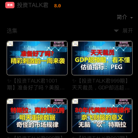
投资TALK君
8.0
新闻
首播时间：
2021-07
简介
选集
展开
✨【投资TALK君1001
✨【投资TALK君999期】
期】准备好了吗？美股精
天天裁员，GDP却远超预
彩刺激的一周来了
期，看不懂？估值指标：
✨20240128#NFP#通胀#
PEG✨20240123#NFP#
美股#美联储#经济#CPI#
通胀#美股#美联储#经济
美国房价
#CPI#美国房价