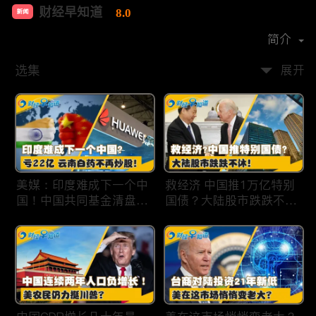
财经早知道
8.0
新闻
首播时间：
2020-09
简介
选集
展开
美媒：印度难成下一个中
救经济 中国推1万亿特别
国！中国共同基金清盘数
国债？大陆股市跌跌不
量创5年新高！华为发布
休！印度拒绝开采商对华
鸿蒙星河版！巨亏22亿
出口！欧佩克预计2025
云南白药不再炒股！梅西
全球石油需求放缓！现代
百货将裁员2350人 关闭5
汽车半价出售中国重庆工
家门店！财经早知道Jan
厂！财经早知道Jan
19,2024
18,2024