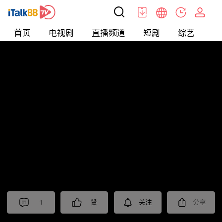
首页
电视剧
直播频道
短剧
综艺
电
北美
>
新闻
>
财经早知道
1
赞
关注
分享