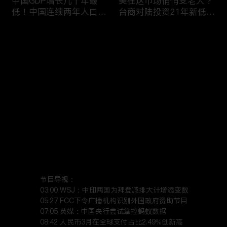
中国GDP增长几十年最
美在这市场悄悄变老大？
低！中国连续两年人口负
台商对陆投资21年新低！
增长！尽管担心贸易战
苹果中国官网罕见降价！
美农民仍力挺川普？优衣
AI助力 微软成全球市值最
评论
(1)
库控告希音！王一博经纪
大的公司！中国钢琴业进
公司股价暴跌八成 引恐
入寒冬！财经早知道Jan
慌！财经早知道Jan
16,2024
您还没有登录，请先登录
17,2024
中国家庭储蓄再创新高！
大选风险？外资抛售台
登录
美悄悄进口俄石油？花旗
股！中国出口自2016以
突然宣布：将裁员2万
来首次下降！美国这类高
人！苹果将关闭关键AI团
薪工作机会正减少！极寒
队 多名员工或失业！中
天气需求高峰 美电价恐
最新评论
(1)
最热
/
最新
国批准向韩电池业厂商出
飙升！通胀飙升 阿根廷
口石墨！财经早知道Jan
将发行2万面值大钞！财
火狐
15,2023
经早知道Jan 12,2024
节目导视：

中国光伏业凛冬将至？比
恒大“从未盈利过”？全球
03:00 WSJ：中印两国为拜登减排大计增添变数

特币现货ETF终获批！疫
经济将第三年放缓！中国
05:27 FCC下令广播机构识别外国政府资助节目

07:05 英媒：中国央行尝试掌控蚂蚁数据

情以来 美流通现金增加
已成全球汽车最大出口
08:42 人民币3月在全球支付占比2.49%创新高

5000亿！美团市值蒸发
国！中国民航2023年亏