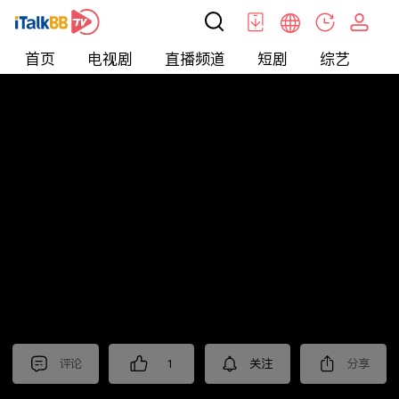
首页
电视剧
直播频道
短剧
综艺
电
北美
>
新闻
>
财经早知道
评论
1
关注
分享