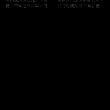
中国GDP增长几十年最
美在这市场悄悄变老大？
低！中国连续两年人口负
台商对陆投资21年新低！
增长！尽管担心贸易战
苹果中国官网罕见降价！
美农民仍力挺川普？优衣
AI助力 微软成全球市值最
评论
库控告希音！王一博经纪
大的公司！中国钢琴业进
公司股价暴跌八成 引恐
入寒冬！财经早知道Jan
慌！财经早知道Jan
16,2024
您还没有登录，请先登录
17,2024
中国家庭储蓄再创新高！
大选风险？外资抛售台
登录
美悄悄进口俄石油？花旗
股！中国出口自2016以
突然宣布：将裁员2万
来首次下降！美国这类高
人！苹果将关闭关键AI团
薪工作机会正减少！极寒
队 多名员工或失业！中
天气需求高峰 美电价恐
最新评论
最热
/
最新
国批准向韩电池业厂商出
飙升！通胀飙升 阿根廷
口石墨！财经早知道Jan
将发行2万面值大钞！财
快来抢沙发～
15,2023
经早知道Jan 12,2024
中国光伏业凛冬将至？比
恒大“从未盈利过”？全球
特币现货ETF终获批！疫
经济将第三年放缓！中国
情以来 美流通现金增加
已成全球汽车最大出口
5000亿！美团市值蒸发
国！中国民航2023年亏