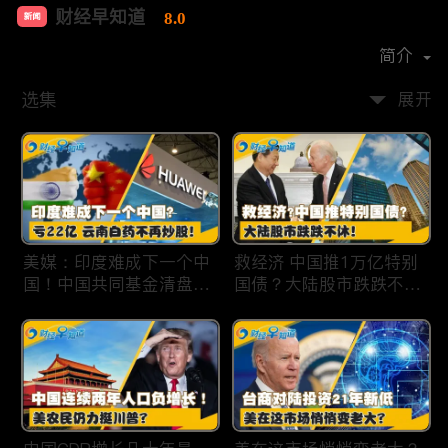
财经早知道
8.0
新闻
首播时间：
2020-09
简介
选集
展开
美媒：印度难成下一个中
救经济 中国推1万亿特别
国！中国共同基金清盘数
国债？大陆股市跌跌不
量创5年新高！华为发布
休！印度拒绝开采商对华
鸿蒙星河版！巨亏22亿
出口！欧佩克预计2025
云南白药不再炒股！梅西
全球石油需求放缓！现代
百货将裁员2350人 关闭5
汽车半价出售中国重庆工
家门店！财经早知道Jan
厂！财经早知道Jan
19,2024
18,2024