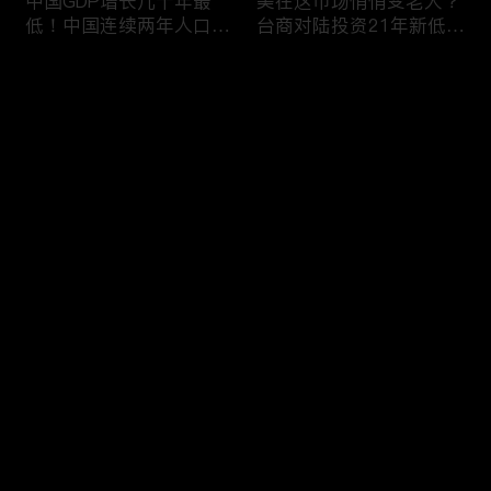
中国GDP增长几十年最
美在这市场悄悄变老大？
低！中国连续两年人口负
台商对陆投资21年新低！
增长！尽管担心贸易战
苹果中国官网罕见降价！
美农民仍力挺川普？优衣
AI助力 微软成全球市值最
评论
库控告希音！王一博经纪
大的公司！中国钢琴业进
公司股价暴跌八成 引恐
入寒冬！财经早知道Jan
慌！财经早知道Jan
16,2024
您还没有登录，请先登录
17,2024
中国家庭储蓄再创新高！
大选风险？外资抛售台
登录
美悄悄进口俄石油？花旗
股！中国出口自2016以
突然宣布：将裁员2万
来首次下降！美国这类高
人！苹果将关闭关键AI团
薪工作机会正减少！极寒
队 多名员工或失业！中
天气需求高峰 美电价恐
最新评论
最热
/
最新
国批准向韩电池业厂商出
飙升！通胀飙升 阿根廷
口石墨！财经早知道Jan
将发行2万面值大钞！财
快来抢沙发～
15,2023
经早知道Jan 12,2024
中国光伏业凛冬将至？比
恒大“从未盈利过”？全球
特币现货ETF终获批！疫
经济将第三年放缓！中国
情以来 美流通现金增加
已成全球汽车最大出口
5000亿！美团市值蒸发
国！中国民航2023年亏