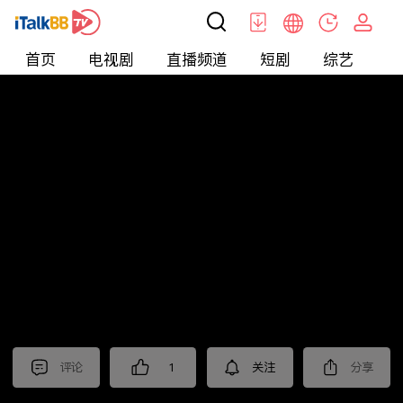
首页
电视剧
直播频道
短剧
综艺
电
北美
>
新闻
>
财经早知道
评论
1
关注
分享