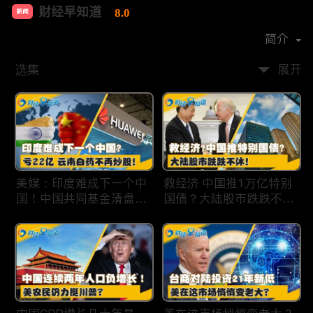
财经早知道
8.0
新闻
首播时间：
2020-09
简介
选集
展开
美媒：印度难成下一个中
救经济 中国推1万亿特别
国！中国共同基金清盘数
国债？大陆股市跌跌不
量创5年新高！华为发布
休！印度拒绝开采商对华
鸿蒙星河版！巨亏22亿
出口！欧佩克预计2025
云南白药不再炒股！梅西
全球石油需求放缓！现代
百货将裁员2350人 关闭5
汽车半价出售中国重庆工
家门店！财经早知道Jan
厂！财经早知道Jan
19,2024
18,2024