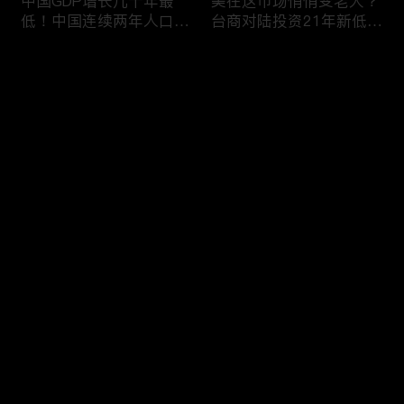
中国GDP增长几十年最
美在这市场悄悄变老大？
低！中国连续两年人口负
台商对陆投资21年新低！
增长！尽管担心贸易战
苹果中国官网罕见降价！
美农民仍力挺川普？优衣
AI助力 微软成全球市值最
评论
库控告希音！王一博经纪
大的公司！中国钢琴业进
公司股价暴跌八成 引恐
入寒冬！财经早知道Jan
慌！财经早知道Jan
16,2024
您还没有登录，请先登录
17,2024
中国家庭储蓄再创新高！
大选风险？外资抛售台
登录
美悄悄进口俄石油？花旗
股！中国出口自2016以
突然宣布：将裁员2万
来首次下降！美国这类高
人！苹果将关闭关键AI团
薪工作机会正减少！极寒
队 多名员工或失业！中
天气需求高峰 美电价恐
最新评论
最热
/
最新
国批准向韩电池业厂商出
飙升！通胀飙升 阿根廷
口石墨！财经早知道Jan
将发行2万面值大钞！财
快来抢沙发～
15,2023
经早知道Jan 12,2024
中国光伏业凛冬将至？比
恒大“从未盈利过”？全球
特币现货ETF终获批！疫
经济将第三年放缓！中国
情以来 美流通现金增加
已成全球汽车最大出口
5000亿！美团市值蒸发
国！中国民航2023年亏