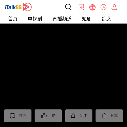
首页
电视剧
直播频道
短剧
综艺
电
北美
>
新闻
>
财经早知道
评论
赞
关注
分享