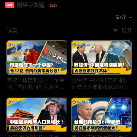
财经早知道
8.0
新闻
首播时间：
2020-09
简介
选集
展开
美媒：印度难成下一个中
救经济 中国推1万亿特别
国！中国共同基金清盘数
国债？大陆股市跌跌不
量创5年新高！华为发布
休！印度拒绝开采商对华
鸿蒙星河版！巨亏22亿
出口！欧佩克预计2025
云南白药不再炒股！梅西
全球石油需求放缓！现代
百货将裁员2350人 关闭5
汽车半价出售中国重庆工
家门店！财经早知道Jan
厂！财经早知道Jan
19,2024
18,2024