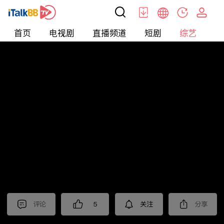
首页
电视剧
直播频道
短剧
综艺
电
综艺
>
真人秀
>
小姐不熙娣2024
评论
5
关注
分享