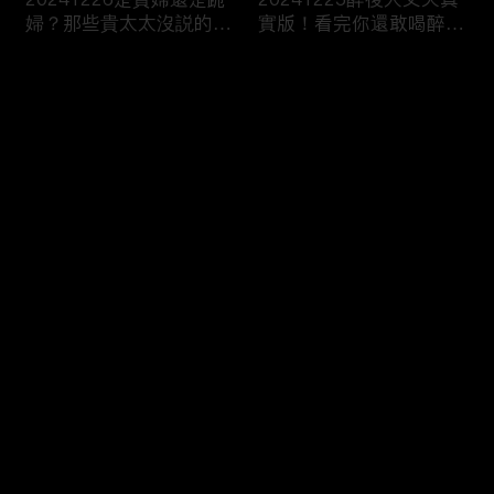
婦？那些貴太太沒説的
實版！看完你還敢喝醉
事...
嗎！？
评论
您还没有登录，请先登录
20241224隔著熒幕都被
20241220令人心動的高
登录
甜到了！令人手指捲曲的
顏值課外老師 一秒讓爸
浪漫CP！
媽直接戀愛了！
最新评论
最热
/
最新
快来抢沙发～
20241219和男人稱兄道
20241218你説我太不夠
弟的漢子茶 小心成爲女
浪漫！？我笑你不懂我的
性公敵！？
柔情！