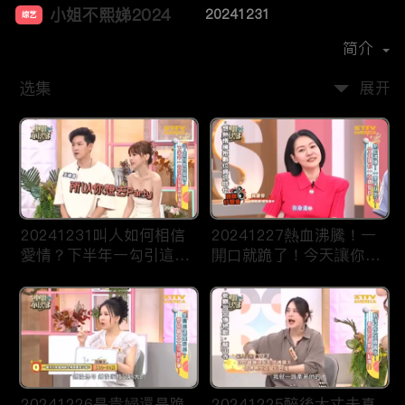
小姐不熙娣2024
20241231
综艺
主演：
徐熙娣
简介
选集
展开
20241231叫人如何相信
20241227熱血沸騰！一
愛情？下半年一勾引這些
開口就跪了！今天讓你一
星座就淪陷！
次聽個夠！
20241226是貴婦還是跪
20241225醉後大丈夫真