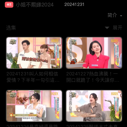
小姐不熙娣2024
20241231
综艺
主演：
徐熙娣
简介
选集
展开
20241231叫人如何相信
20241227熱血沸騰！一
愛情？下半年一勾引這些
開口就跪了！今天讓你一
星座就淪陷！
次聽個夠！
20241226是貴婦還是跪
20241225醉後大丈夫真