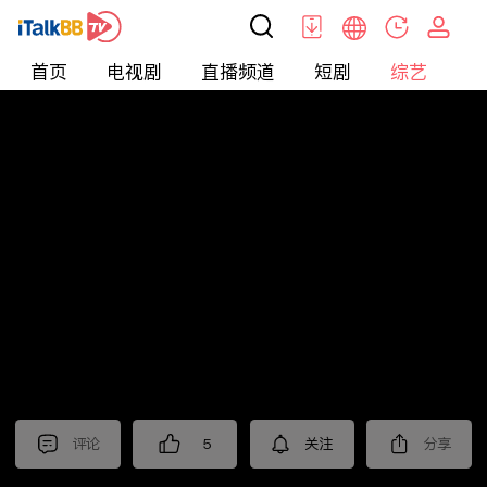
首页
电视剧
直播频道
短剧
综艺
电
综艺
>
真人秀
>
小姐不熙娣2024
评论
5
关注
分享