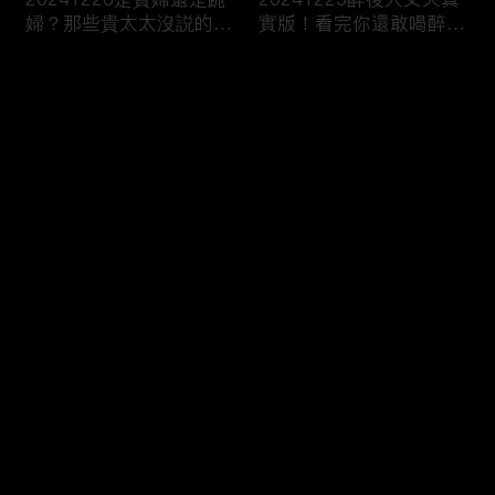
婦？那些貴太太沒説的
實版！看完你還敢喝醉
事...
嗎！？
评论
您还没有登录，请先登录
20241224隔著熒幕都被
20241220令人心動的高
登录
甜到了！令人手指捲曲的
顏值課外老師 一秒讓爸
浪漫CP！
媽直接戀愛了！
最新评论
最热
/
最新
快来抢沙发～
20241219和男人稱兄道
20241218你説我太不夠
弟的漢子茶 小心成爲女
浪漫！？我笑你不懂我的
性公敵！？
柔情！