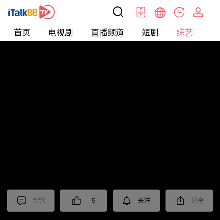
首页
电视剧
直播频道
短剧
综艺
电
综艺
>
真人秀
>
小姐不熙娣2024
评论
5
关注
分享