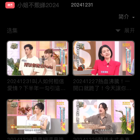
小姐不熙娣2024
20241231
综艺
主演：
徐熙娣
简介
选集
展开
20241231叫人如何相信
20241227熱血沸騰！一
愛情？下半年一勾引這些
開口就跪了！今天讓你一
星座就淪陷！
次聽個夠！
20241226是貴婦還是跪
20241225醉後大丈夫真