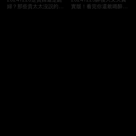
婦？那些貴太太沒説的
實版！看完你還敢喝醉
事...
嗎！？
评论
您还没有登录，请先登录
20241224隔著熒幕都被
20241220令人心動的高
登录
甜到了！令人手指捲曲的
顏值課外老師 一秒讓爸
浪漫CP！
媽直接戀愛了！
最新评论
最热
/
最新
快来抢沙发～
20241219和男人稱兄道
20241218你説我太不夠
弟的漢子茶 小心成爲女
浪漫！？我笑你不懂我的
性公敵！？
柔情！