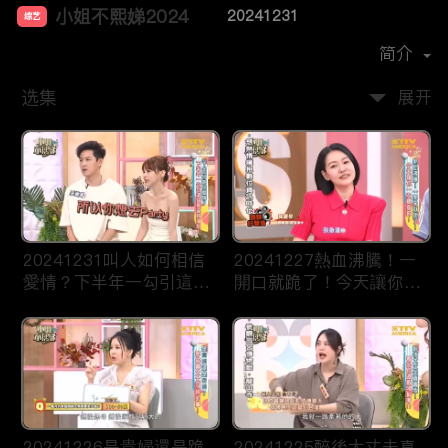
小姐不熙娣2024
20241231
综艺
主演：
徐熙娣
简介
选集
展开
20241231叫人如何相信
20241227熱血沸騰！一
愛情？下半年一勾引這些
開口就跪了！今天讓你一
星座就淪陷！
次聽個夠！
20241226是貴婦還是跪
20241225醉後大丈夫真