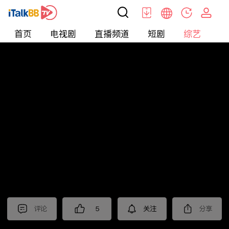
首页
电视剧
直播频道
短剧
综艺
电
综艺
>
真人秀
>
小姐不熙娣2024
评论
5
关注
分享