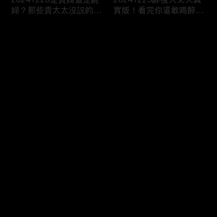
婦？那些貴太太沒説的
實版！看完你還敢喝醉
事...
嗎！？
评论
您还没有登录，请先登录
20241224隔著熒幕都被
20241220令人心動的高
登录
甜到了！令人手指捲曲的
顏值課外老師 一秒讓爸
浪漫CP！
媽直接戀愛了！
最新评论
最热
/
最新
快来抢沙发～
20241219和男人稱兄道
20241218你説我太不夠
弟的漢子茶 小心成爲女
浪漫！？我笑你不懂我的
性公敵！？
柔情！