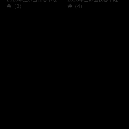
会（3）
会（4）
评论
您还没有登录，请先登录
开场歌舞 《蛇舞新春》
歌舞 《吉光大喜宙》
登录
最新评论
最热
/
最新
快来抢沙发～
小品《睡不着》
歌曲《热辣滚烫》