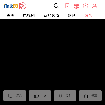
首页
电视剧
直播频道
短剧
综艺
电
综艺
>
晚会
>
2025年江苏卫视春节晚会
评论
9
关注
分享