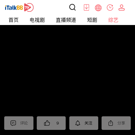
首页
电视剧
直播频道
短剧
综艺
电
综艺
>
晚会
>
2025年江苏卫视春节晚会
评论
9
关注
分享