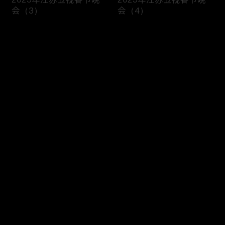
会（3）
会（4）
评论
您还没有登录，请先登录
开场歌舞 《蛇舞新春》
歌舞 《吉光大喜宙》
登录
最新评论
最热
/
最新
快来抢沙发～
小品《睡不着》
歌曲《热辣滚烫》