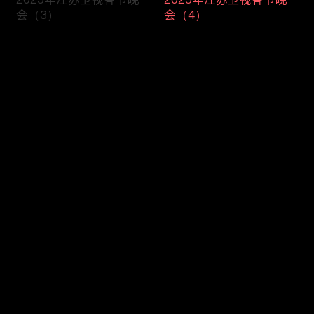
会（3）
会（4）
评论
您还没有登录，请先登录
开场歌舞 《蛇舞新春》
歌舞 《吉光大喜宙》
登录
最新评论
最热
/
最新
快来抢沙发～
小品《睡不着》
歌曲《热辣滚烫》