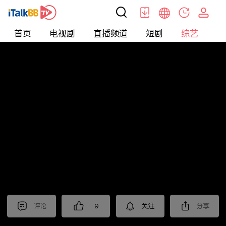
首页
电视剧
直播频道
短剧
综艺
电
综艺
>
晚会
>
2025年江苏卫视春节晚会
评论
9
关注
分享