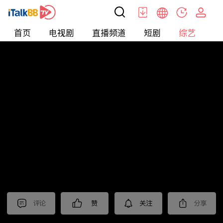
首页
电视剧
直播频道
短剧
综艺
电
综艺
>
纪录片
>
2024国际短视频大赛 作品展播（一）
评论
赞
关注
分享