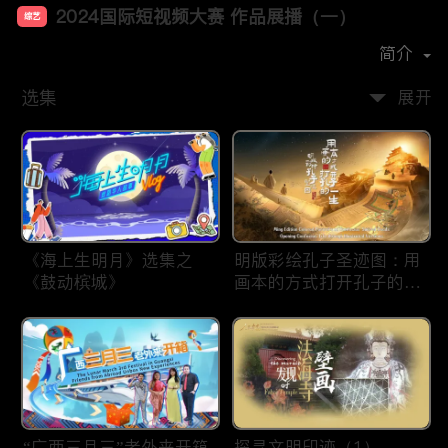
2024国际短视频大赛 作品展播（一）
综艺
首播时间：
2025-01
简介
选集
展开
《海上生明月》选集之
明版彩绘孔子圣迹图：用
《鼓动槟城》
画本的方式打开孔子的一
生
“广西三月三”老外来开箱
探寻文明印迹（1）