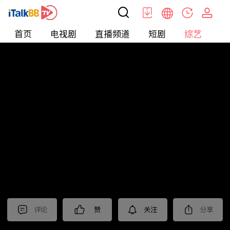
首页
电视剧
直播频道
短剧
综艺
电
综艺
>
纪录片
>
2024国际短视频大赛 作品展播（一）
评论
赞
关注
分享