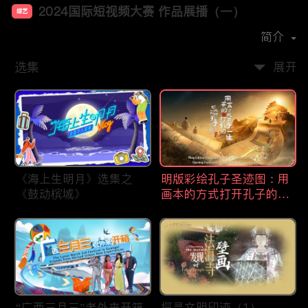
2024国际短视频大赛 作品展播（一）
综艺
首播时间：
2025-01
简介
选集
展开
《海上生明月》选集之
明版彩绘孔子圣迹图：用
《鼓动槟城》
画本的方式打开孔子的一
生
“广西三月三”老外来开箱
探寻文明印迹（1）