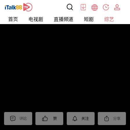
首页
电视剧
直播频道
短剧
综艺
电
综艺
>
纪录片
>
2024国际短视频大赛 作品展播（一）
评论
赞
关注
分享