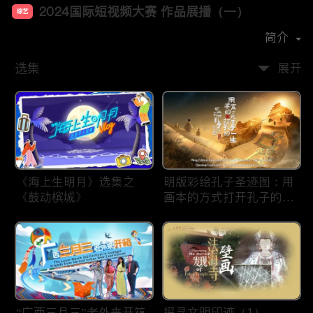
2024国际短视频大赛 作品展播（一）
综艺
首播时间：
2025-01
简介
选集
展开
《海上生明月》选集之
明版彩绘孔子圣迹图：用
《鼓动槟城》
画本的方式打开孔子的一
生
“广西三月三”老外来开箱
探寻文明印迹（1）