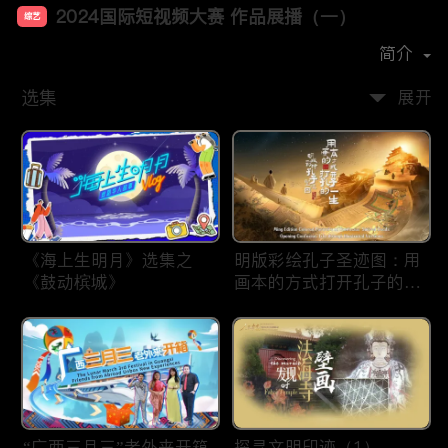
2024国际短视频大赛 作品展播（一）
综艺
首播时间：
2025-01
简介
选集
展开
《海上生明月》选集之
明版彩绘孔子圣迹图：用
《鼓动槟城》
画本的方式打开孔子的一
生
“广西三月三”老外来开箱
探寻文明印迹（1）