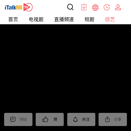
首页
电视剧
直播频道
短剧
综艺
电
综艺
>
纪录片
>
2024国际短视频大赛 作品展播（一）
评论
赞
关注
分享