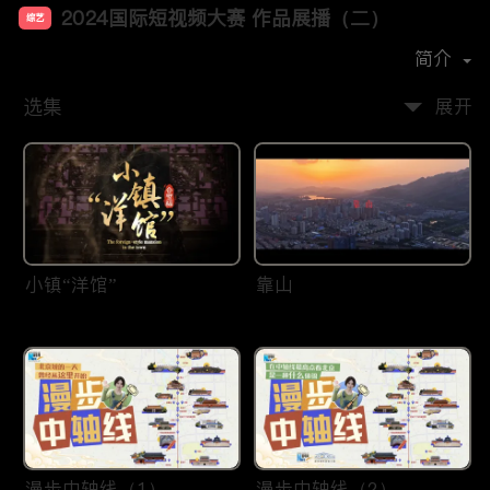
2024国际短视频大赛 作品展播（二）
综艺
首播时间：
2025-01
简介
选集
展开
小镇“洋馆”
靠山
漫步中轴线（1）
漫步中轴线（2）