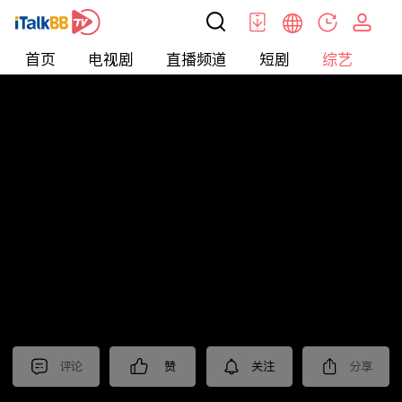
首页
电视剧
直播频道
短剧
综艺
电
综艺
>
纪录片
>
2024国际短视频大赛 作品展播（二）
评论
赞
关注
分享