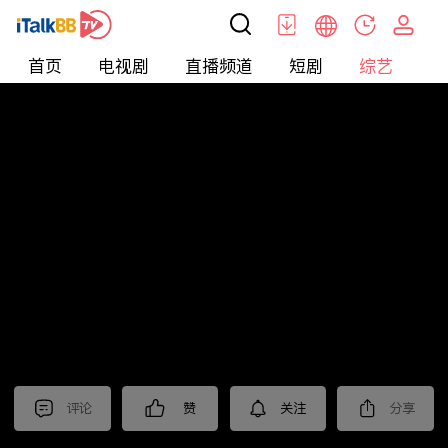
首页
电视剧
直播频道
短剧
综艺
电
综艺
>
纪录片
>
2024国际短视频大赛 作品展播（二）
评论
赞
关注
分享