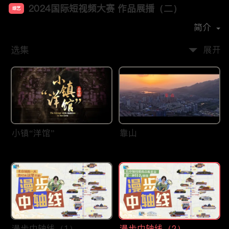
2024国际短视频大赛 作品展播（二）
综艺
首播时间：
2025-01
简介
选集
展开
小镇“洋馆”
靠山
漫步中轴线（1）
漫步中轴线（2）