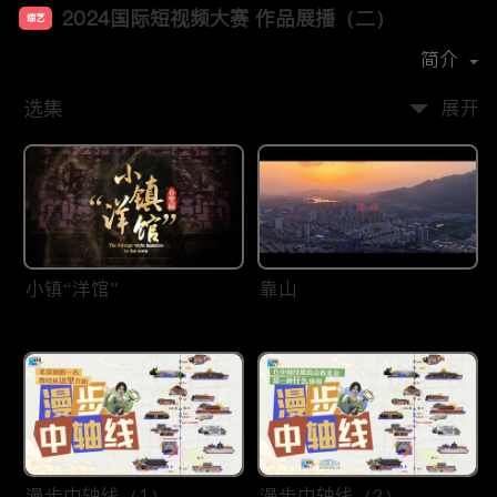
2024国际短视频大赛 作品展播（二）
综艺
首播时间：
2025-01
简介
选集
展开
小镇“洋馆”
靠山
漫步中轴线（1）
漫步中轴线（2）