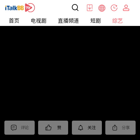
首页
电视剧
直播频道
短剧
综艺
电
综艺
>
纪录片
>
2024国际短视频大赛 作品展播（二）
评论
赞
关注
分享