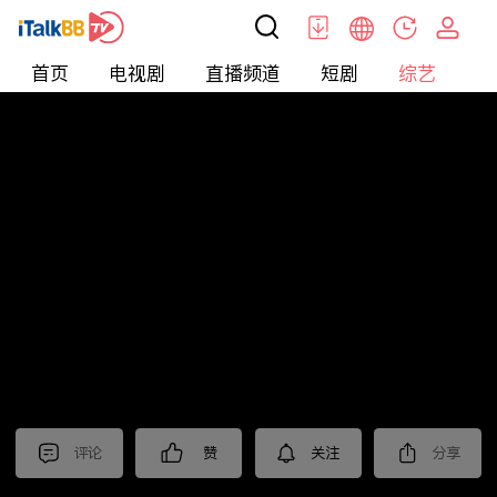
首页
电视剧
直播频道
短剧
综艺
电
综艺
>
纪录片
>
2024国际短视频大赛 作品展播（二）
评论
赞
关注
分享