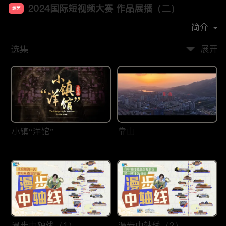
2024国际短视频大赛 作品展播（二）
综艺
首播时间：
2025-01
简介
选集
展开
小镇“洋馆”
靠山
漫步中轴线（1）
漫步中轴线（2）