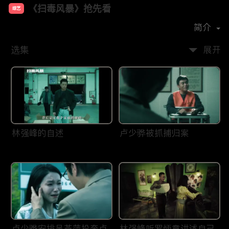
《扫毒风暴》抢先看
综艺
主演：
段奕宏
秦昊
于文文
简介
选集
展开
林强峰的自述
卢少骅被抓捕归案
卢少骅安排吴燕萍投奔卢
林强峰听罗炳章讲述自己