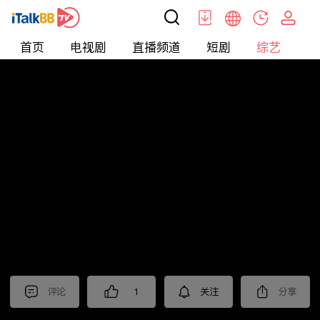
首页
电视剧
直播频道
短剧
综艺
电
综艺
>
Tidbits
>
《扫毒风暴》抢先看
评论
1
关注
分享