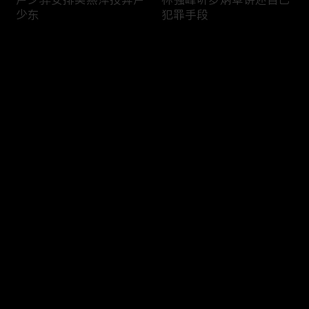
少东
犯罪手段
评论
您还没有登录，请先登录
卢少骅与冈萨雷斯见面
片场技能赛火热进行中！
登录
最新评论
最热
/
最新
快来抢沙发～
卢少骅的“核善”瞬间
新扎师兄的“威”风时刻