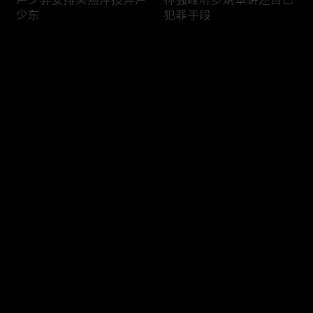
少东
犯罪手段
评论
您还没有登录，请先登录
卢少骅与冈萨雷斯见面
片场技能赛火热进行中！
登录
最新评论
最热
/
最新
快来抢沙发～
卢少骅的“核善”瞬间
新扎师兄的“威”风时刻