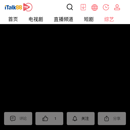
首页
电视剧
直播频道
短剧
综艺
电
综艺
>
集锦
>
《扫毒风暴》抢先看
评论
1
关注
分享