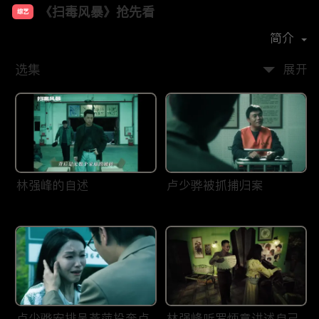
《扫毒风暴》抢先看
综艺
主演：
段奕宏
秦昊
于文文
简介
选集
展开
林强峰的自述
卢少骅被抓捕归案
卢少骅安排吴燕萍投奔卢
林强峰听罗炳章讲述自己