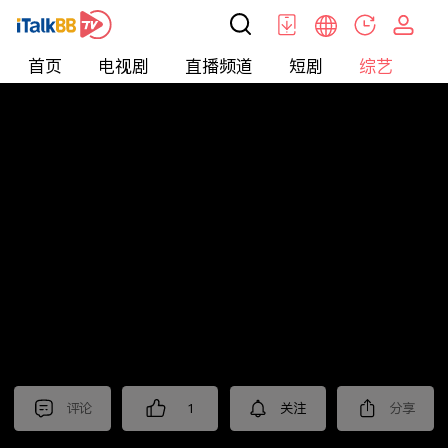
首页
电视剧
直播频道
短剧
综艺
电
综艺
>
集锦
>
《扫毒风暴》抢先看
评论
1
关注
分享