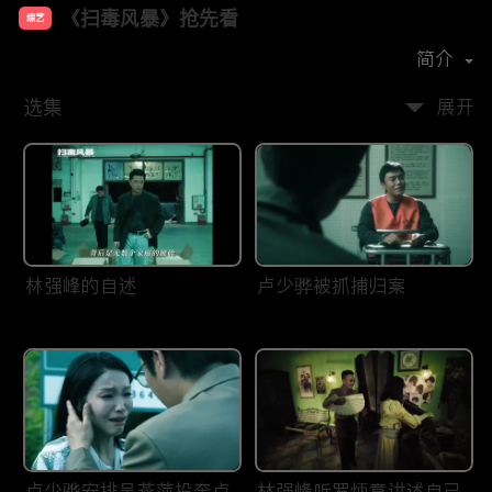
《扫毒风暴》抢先看
综艺
主演：
段奕宏
秦昊
于文文
简介
选集
展开
林强峰的自述
卢少骅被抓捕归案
卢少骅安排吴燕萍投奔卢
林强峰听罗炳章讲述自己