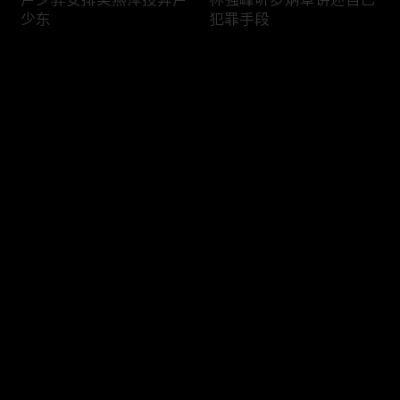
少东
犯罪手段
评论
您还没有登录，请先登录
卢少骅与冈萨雷斯见面
片场技能赛火热进行中！
登录
最新评论
最热
/
最新
快来抢沙发～
卢少骅的“核善”瞬间
新扎师兄的“威”风时刻